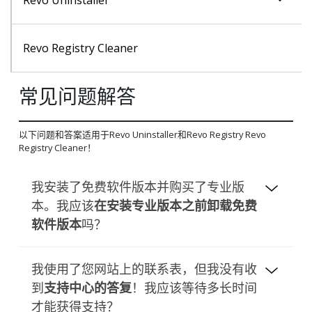
卸载模块
Revo Registry Cleaner
常见问题解答
日志数据库模块
以下问题和答案适用于Revo Uninstaller和Revo Registry Revo
工具模块
Registry Cleaner！
我安装了免费软件版本并购买了专业版
本。我应该
在安装专业版本之前卸载免费
软件版本
吗？
免费软件版本和专业版本（Revo Uninstaller 和
我使用了您网站上的联系表，但我没有收
Revo Registry Cleaner）安装在不同的文件夹
到
支持中心的答复
！我应该等待多长时间
中，并且完全独立。它们不共享通用组件或模
才能获得支持？
块。因此，在系统中保留免费版本的情况下安装