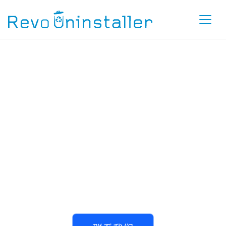
我们能提供什
么帮助？
如果您在启用时需要帮助，发现个错误，或 在
使用我们的工具时遇到困难，请与我们联系，
以便我们提供帮助。
我们的团队很乐意为您提供帮助。