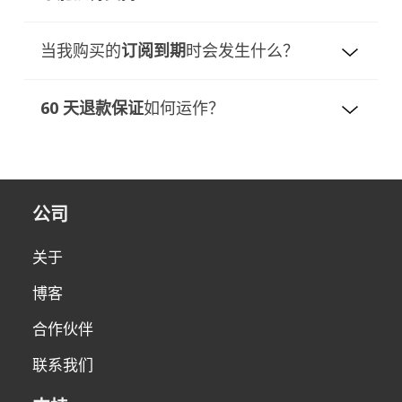
专业版本不会有问题。但是，专业版本更胜一
筹，因此您之后将不需要免费软件版本。
我们的支持团队将在收到您的消息后 24 小时内
当我购买的
订阅到期
时会发生什么？
与您联系。回复时间通常在几分钟到几小时之
间，具体取决于支持团队的工作量！
当您的订阅到期时，您的许可证将保持有效并可
60 天退款保证
如何运作？
如果您在 24 小时内仍未收到回复，请
首先检查
用，但只能使用在到期日之前发布的版本。您可
您的垃圾邮件文件夹，如果没有我们的回复
，请
以随意使用在许可证到期日之前发布的所有版
我们接受自购买之日起 60 天内因任何原因提出
再次发送您的查询并检查您的电子邮件地址是否
本。
的订单取消和退款请求。 如果有退款请求，请
正确书写。
如果您希望使用最新版本的 Revo Uninstaller
发送电子邮件至
公司
Pro 或 Revo Registry Cleaner Pro，则需要续
support@revouninstaller.com
或使用我们的
订许可证（并收到新的序列号）。 您的续订价
联系表格之一（包括订单参考号（订单 ID）或
关于
格将享受大幅折扣。
您下订单的电子邮件）。 退款选项因付款方式
而异。 请注意，我们不接受超过60天的退款请
博客
您可以随时从历史发布页面下载 Revo
求。
Uninstaller Pro 特定版本 —
点击此处
或者
合作伙伴
Revo Registry Cleaner Pro 版本 -
点击此处
.
联系我们
只需点击所需的版本号即可下载。