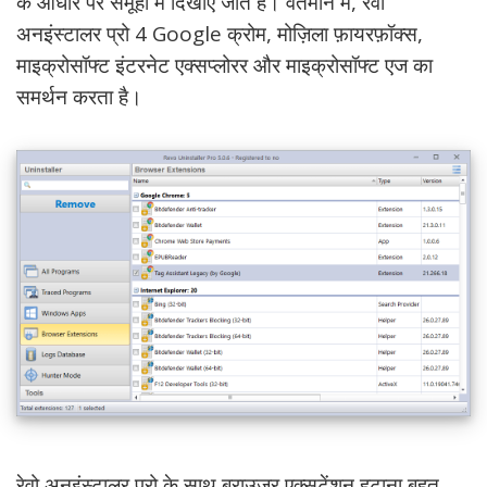
के आधार पर समूहों में दिखाए जाते हैं। वर्तमान में, रेवो
अनइंस्टालर प्रो 4 Google क्रोम, मोज़िला फ़ायरफ़ॉक्स,
माइक्रोसॉफ्ट इंटरनेट एक्सप्लोरर और माइक्रोसॉफ्ट एज का
समर्थन करता है।
रेवो अनइंस्टालर प्रो के साथ ब्राउज़र एक्सटेंशन हटाना बहुत