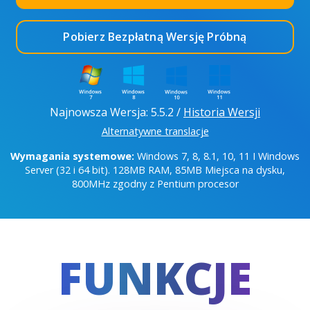
Pobierz Bezpłatną Wersję Próbną
Najnowsza Wersja: 5.5.2 /
Historia Wersji
Alternatywne translacje
Wymagania systemowe:
Windows 7, 8, 8.1, 10, 11 I Windows
Server (32 i 64 bit). 128MB RAM, 85MB Miejsca na dysku,
800MHz zgodny z Pentium procesor
FUNKCJE