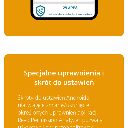
Specjalne uprawnienia i
skrót do ustawień
Skróty do ustawień Androida,
ułatwiające zmianę/usunięcie
określonych uprawnień aplikacji.
Revo Permission Analyzer pozwala
użytkownikowi przeanalizować