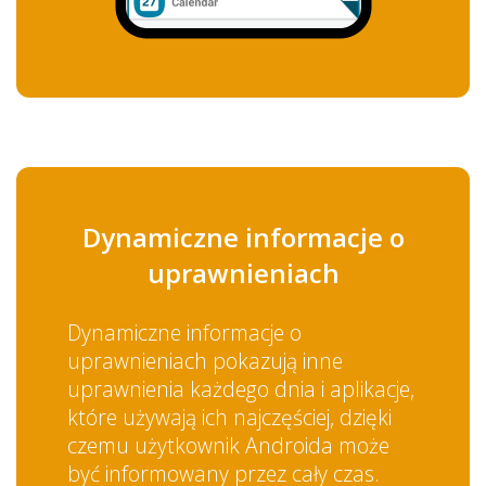
Dynamiczne informacje o
uprawnieniach
Dynamiczne informacje o
uprawnieniach pokazują inne
uprawnienia każdego dnia i aplikacje,
które używają ich najczęściej, dzięki
czemu użytkownik Androida może
być informowany przez cały czas.