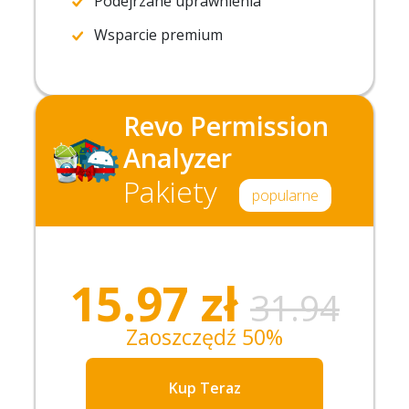
Podejrzane uprawnienia
Wsparcie premium
Revo Permission
Analyzer
Pakiety
popularne
15.97
zł
31.94
Zaoszczędź 50%
Kup Teraz