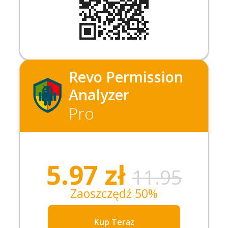
Revo Permission
Analyzer
Pro
5.97
zł
11.95
Zaoszczędź 50%
Kup Teraz