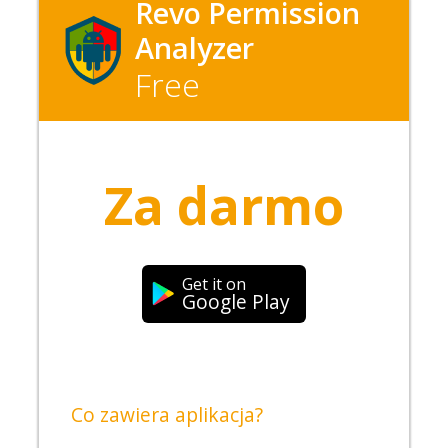
Revo Permission
Analyzer
Free
Za darmo
Get it on
Google Play
Co zawiera aplikacja?