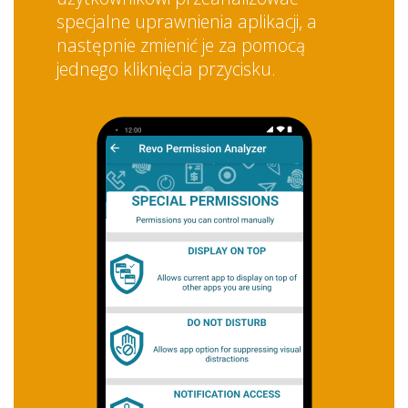
specjalne uprawnienia aplikacji, a
następnie zmienić je za pomocą
jednego kliknięcia przycisku.