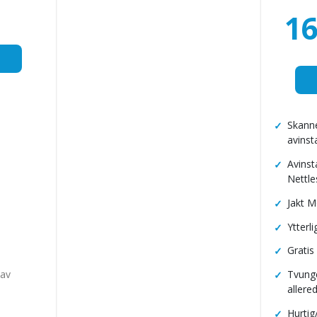
16
Skanne
avinst
Avinst
Nettle
Jakt 
Ytterl
Gratis
 av
Tvunge
allere
Hurtig