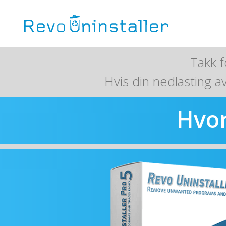
Takk f
Hvis din nedlasting a
Hvor