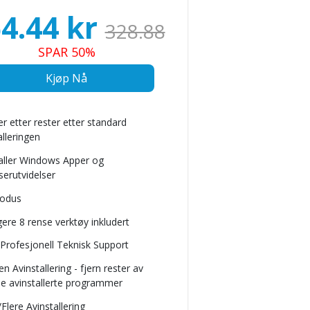
4.44
kr
328.88
SPAR 50%
Kjøp Nå
r etter rester etter standard
alleringen
aller Windows Apper og
serutvidelser
Modus
igere 8 rense verktøy inkludert
 Profesjonell Teknisk Support
n Avinstallering - fjern rester av
de avinstallerte programmer
/Flere Avinstallering