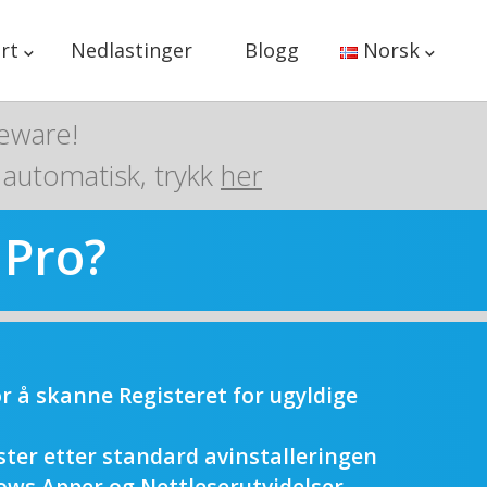
rt
Nedlastinger
Blogg
Norsk
eeware!
 automatisk, trykk
her
 Pro?
or å skanne Registeret for ugyldige
ster etter standard avinstalleringen
ows Apper og Nettleserutvidelser