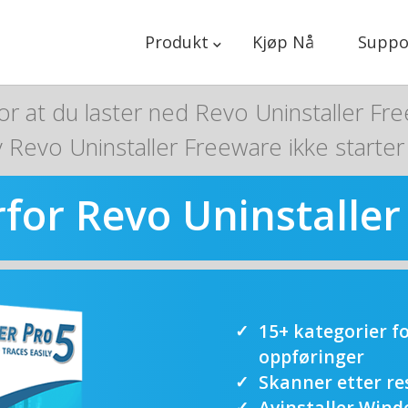
Produkt
Kjøp Nå
Suppo
or at du laster ned Revo Uninstaller Fr
v Revo Uninstaller Freeware ikke starter
for Revo Uninstaller
15+ kategorier f
oppføringer
Skanner etter re
Avinstaller Wind