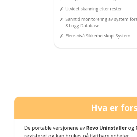
Utvidet skanning etter rester
Sanntid monitorering av system for
&Logg Database
Flere-nivå Sikkerhetskopi System
Hva er for
De portable versjonene av
Revo Uninstaller
og
registeret og kan brukes på flyttbare enheter.