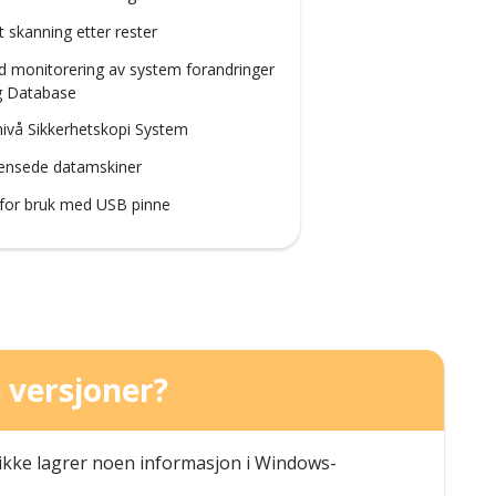
t skanning etter rester
d monitorering av system forandringer
 Database
nivå Sikkerhetskopi System
ensede datamskiner
for bruk med USB pinne
 versjoner?
 ikke lagrer noen informasjon i Windows-