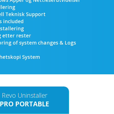
lering
ell Teknisk Support
s included
stallering
 etter rester
oring of system changes & Logs
rhetskopi System
Revo Uninstaller
PRO PORTABLE