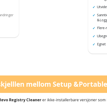
Utvide
andringer
Sannti
&Logg
Flere-
Ubegr
Egnet 
skjelllen mellom Setup &Portable
Revo Registry Cleaner
er ikke-installerbare versjoner som