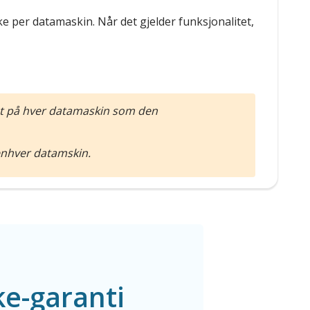
ke per datamaskin. Når det gjelder funksjonalitet,
rat på hver datamaskin som den
å enhver datamskin.
e-garanti