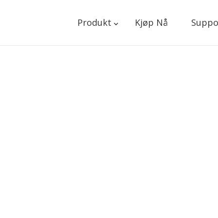
Produkt
Kjøp Nå
Suppo
vil gjerne høre fra 
en spørsmål, forslag eller trenger hjelp, ik
kontakt med oss.