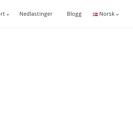
rt
Nedlastinger
Blogg
Norsk
deg!
ke nøl med å ta