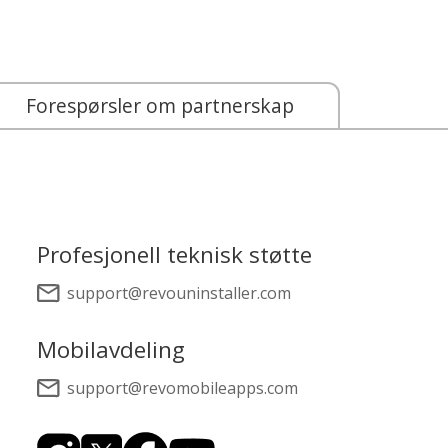
Forespørsler om partnerskap
Profesjonell teknisk støtte
support@revouninstaller.com
Mobilavdeling
support@revomobileapps.com