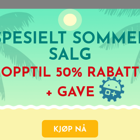
Produkt
Kjøp Nå
Suppo
SPESIELT SOMME
SALG
STORT
OPPTIL
50% RABATT
OMMERSA
+ GAVE
PPTIL
50% RAB
KJØP NÅ