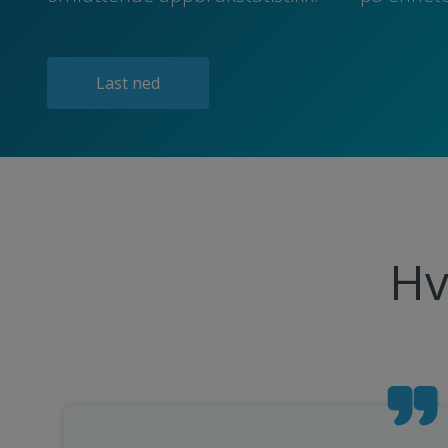
Last ned
Hv