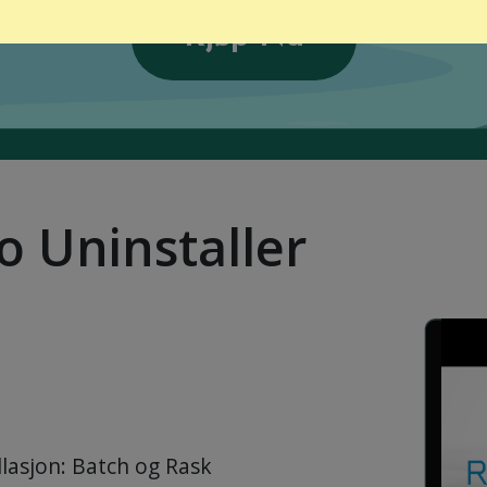
Kjøp Nå
o Uninstaller
llasjon: Batch og Rask