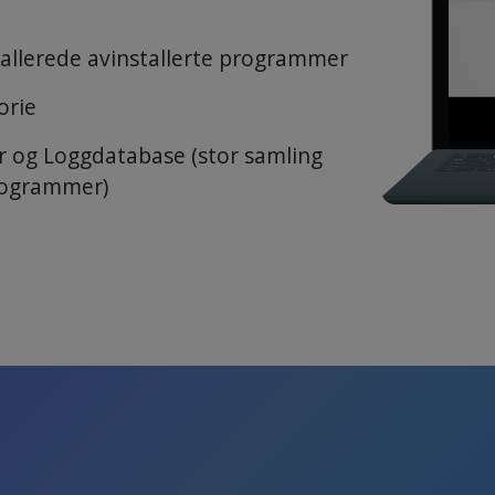
v allerede avinstallerte programmer
orie
 og Loggdatabase (stor samling
programmer)