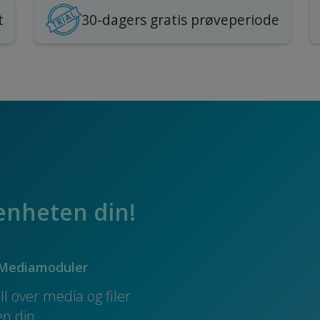
t
30-dagers gratis prøveperiode
enheten din!
g Mediamoduler
l over media og filer
n din.