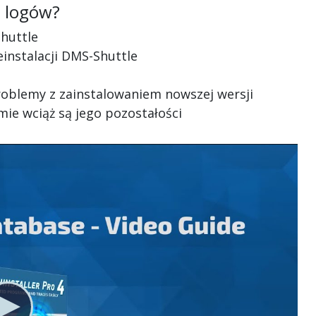
ć logów?
huttle
deinstalacji DMS-Shuttle
problemy z zainstalowaniem nowszej wersji
emie wciąż są jego pozostałości