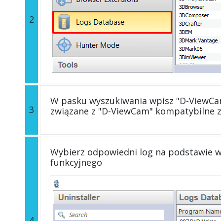
2
W pasku wyszukiwania wpisz "D-ViewCam
3
związane z "D-ViewCam" kompatybilne 
Wybierz odpowiedni log na podstawie wers
funkcyjnego
4