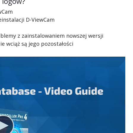
ć logów?
ewCam
deinstalacji D-ViewCam
roblemy z zainstalowaniem nowszej wersji
ie wciąż są jego pozostałości