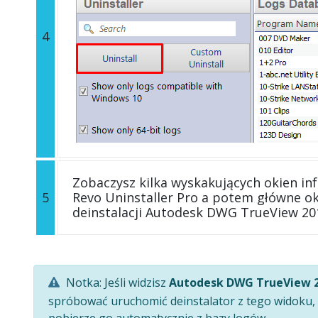
4
Zobaczysz kilka wyskakujących okien in
5
Revo Uninstaller Pro a potem główne o
deinstalacji Autodesk DWG TrueView 20
Notka: Jeśli widzisz
Autodesk DWG TrueView 
spróbować uruchomić deinstalator z tego widoku, a
pobierze go automatycznie z bazy logów.