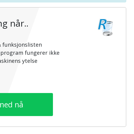
g når..
 funksjonslisten
sprogram fungerer ikke
skinens ytelse
 ned nå