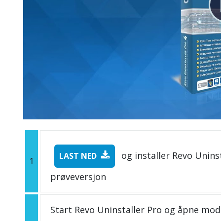
og installer Revo Uninst
LAST NED
1
prøveversjon
Start Revo Uninstaller Pro og åpne mo