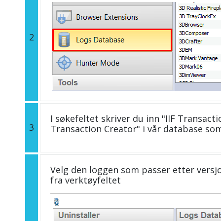
2
I søkefeltet skriver du inn "IIF Transacti
3
Transaction Creator" i vår database s
Velg den loggen som passer etter versjo
fra verktøyfeltet