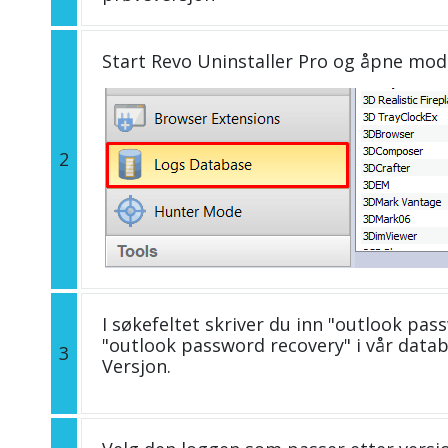
Start Revo Uninstaller Pro og åpne mo
2
I søkefeltet skriver du inn "outlook pas
"outlook password recovery" i vår dat
3
Versjon.