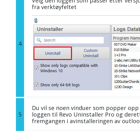
Velg den loggen som passer etter versjo
fra verktøyfeltet
4
Du vil se noen vinduer som popper opp 
5
loggen til Revo Uninstaller Pro og deret
fremgangen i avinstalleringen av outlo