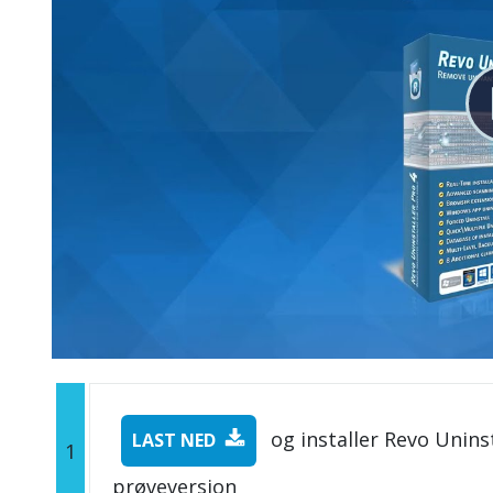
og installer Revo Uninst
LAST NED
1
prøveversjon