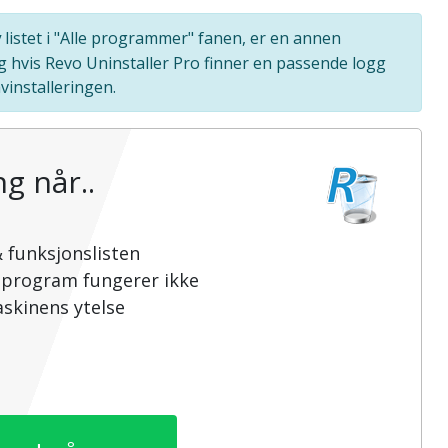
y
listet i "Alle programmer" fanen, er en annen
g hvis Revo Uninstaller Pro finner en passende logg
vinstalleringen.
g når..
 funksjonslisten
sprogram fungerer ikke
skinens ytelse