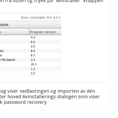
n fra listen og trykk på "Avinstaller" knappen
og viser nedlastingen og importen av den
ter hoved Avinstallerings dialogen som viser
ok password recovery.