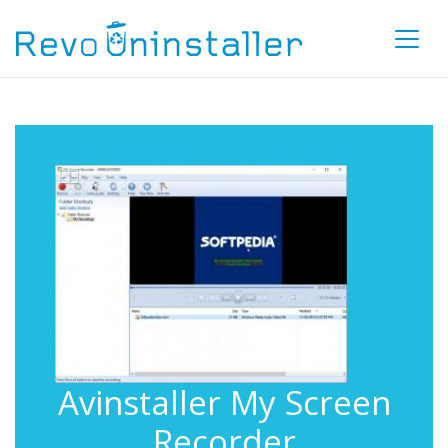
Avinstaller My Screen
Recorder