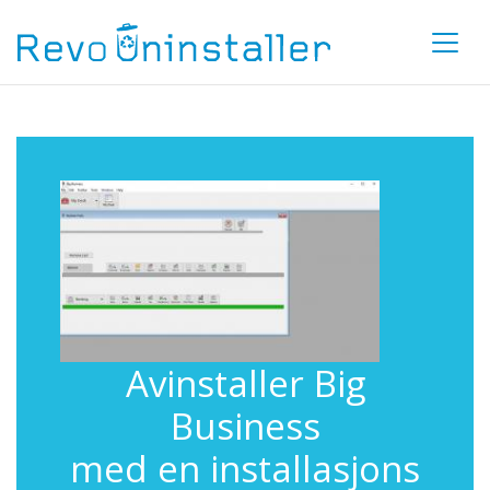
Avinstaller Big
Business
med en installasjons