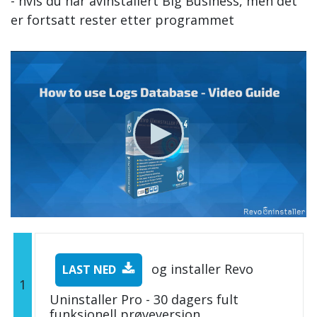
- hvis du har avinstallert Big Business, men det
er fortsatt rester etter programmet
og installer Revo
LAST NED
1
Uninstaller Pro - 30 dagers fult
funksjonell prøveversjon