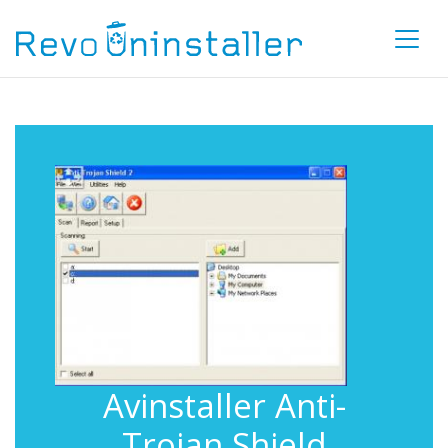
Avinstaller Anti-
Trojan Shield