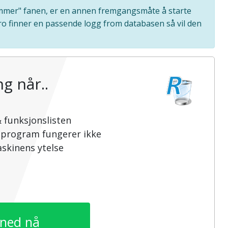
rammer" fanen, er en annen fremgangsmåte å starte
Pro finner en passende logg from databasen så vil den
g når..
 funksjonslisten
sprogram fungerer ikke
skinens ytelse
 ned nå