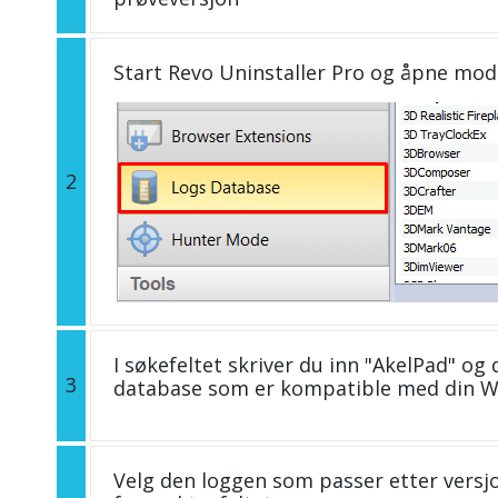
Start Revo Uninstaller Pro og åpne mo
2
I søkefeltet skriver du inn "AkelPad" og d
3
database som er kompatible med din W
Velg den loggen som passer etter versjo