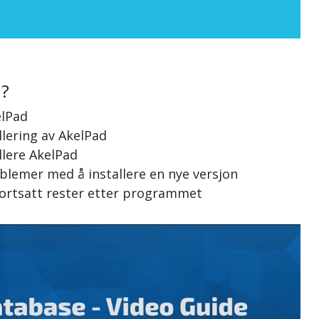
n?
elPad
llering av AkelPad
llere AkelPad
oblemer med å installere en nye versjon
 fortsatt rester etter programmet