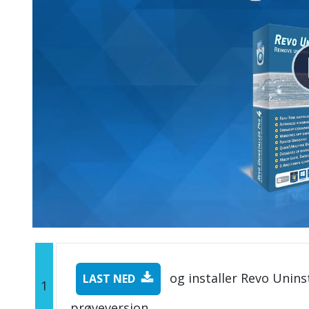
og installer Revo Uninst
LAST NED
1
prøveversjon