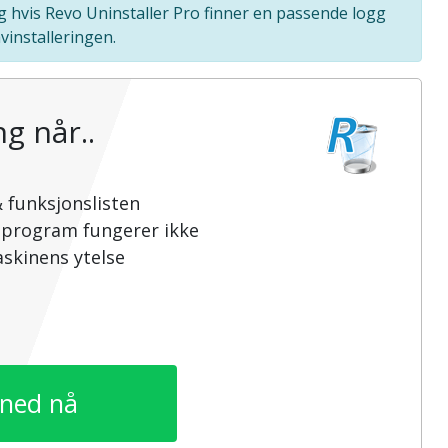
g hvis Revo Uninstaller Pro finner en passende logg
vinstalleringen.
g når..
 funksjonslisten
sprogram fungerer ikke
skinens ytelse
 ned nå