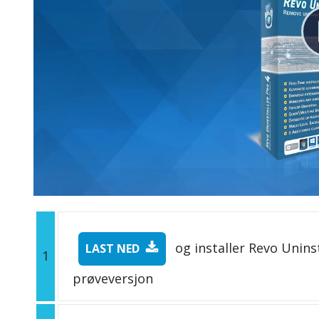
og installer Revo Uninst
LAST NED
1
prøveversjon