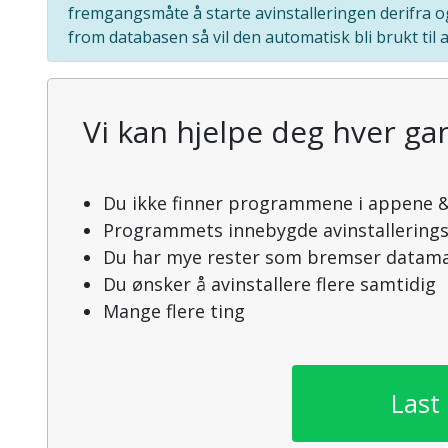
fremgangsmåte å starte avinstalleringen derifra o
from databasen så vil den automatisk bli brukt til a
Vi kan hjelpe deg hver gan
Du ikke finner programmene i appene &
Programmets innebygde avinstallering
Du har mye rester som bremser datama
Du ønsker å avinstallere flere samtidig
Mange flere ting
Last