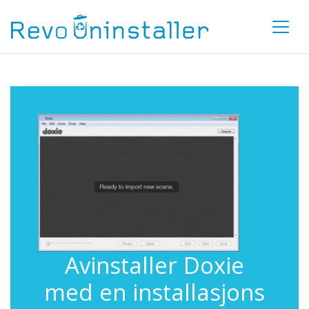
Avinstaller Doxie
med en installasjons