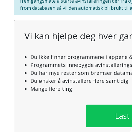
fremgangsmåte å starte avinstalleringen derifra o
from databasen så vil den automatisk bli brukt til a
Vi kan hjelpe deg hver gan
Du ikke finner programmene i appene &
Programmets innebygde avinstallering
Du har mye rester som bremser datama
Du ønsker å avinstallere flere samtidig
Mange flere ting
Last