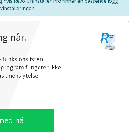
g hvis Revo Uninstaller Pro finner en passende logg
vinstalleringen.
g når..
 funksjonslisten
sprogram fungerer ikke
skinens ytelse
 ned nå