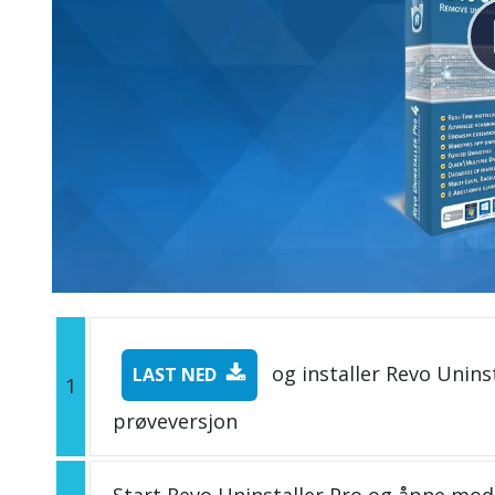
og installer Revo Uninst
LAST NED
1
prøveversjon
Start Revo Uninstaller Pro og åpne mo