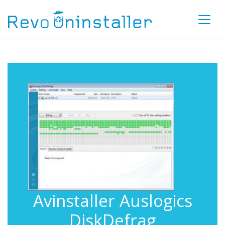
Avinstaller Auslogics
DiskDefrag