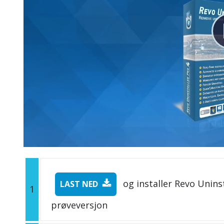
og installer Revo Uninst
LAST NED
1
prøveversjon