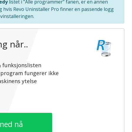
edy
listet i "Alle programmer" fanen, er en annen
g hvis Revo Uninstaller Pro finner en passende logg
vinstalleringen.
g når..
 funksjonslisten
sprogram fungerer ikke
skinens ytelse
 ned nå