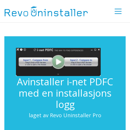
Avinstaller i-net PDFC
med en installasjons
logg
laget av Revo Uninstaller Pro