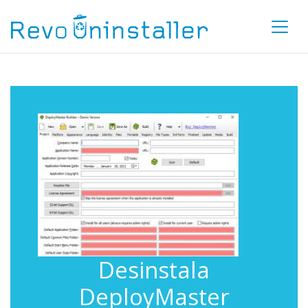
Desinstala
DeployMaster