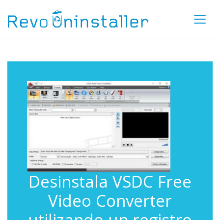
Desinstala VSDC Free
Video Converter
utilizando un registro