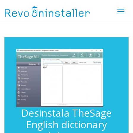
Desinstala TheSage
English dictionary