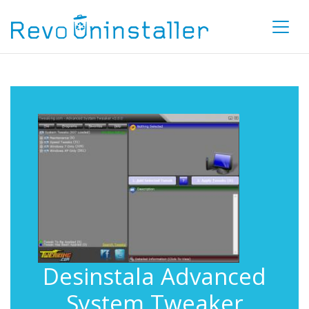
Desinstala Advanced
System Tweaker