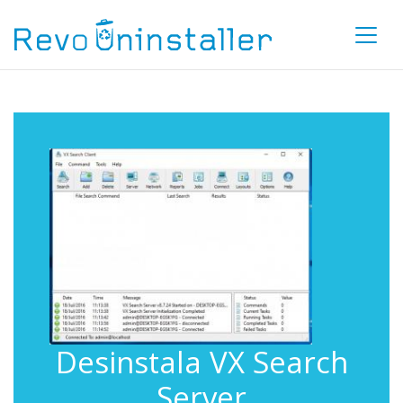
Desinstala VX Search
Server