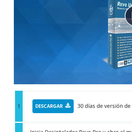
30 días de versión de
1
DESCARGAR
Inicia Desintalador Revo Pro y abre el 