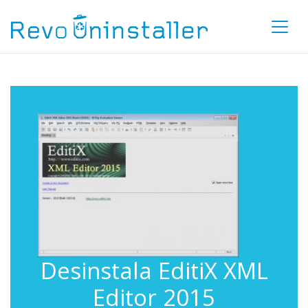
Desinstala EditiX XML
Editor 2015