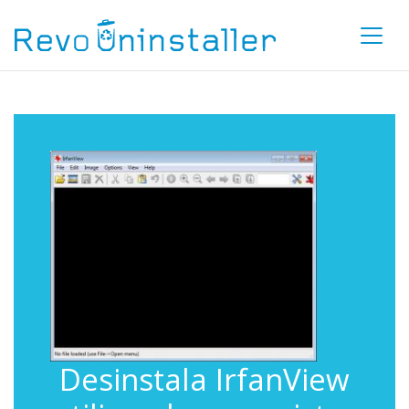
Desinstala IrfanView