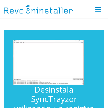
Desinstala
SyncTrayzor