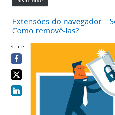
Read more
Extensões do navegador – Se
Como removê-las?
Share