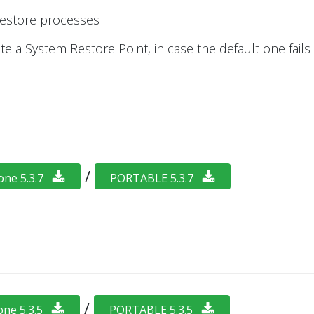
restore processes
 a System Restore Point, in case the default one fails
/
one 5.3.7
PORTABLE 5.3.7
/
one 5.3.5
PORTABLE 5.3.5