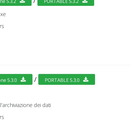
/
ne 5.3.2
PORTABLE 5.3.2
exe
rs
/
one 5.3.0
PORTABLE 5.3.0
’archiviazione dei dati
rs