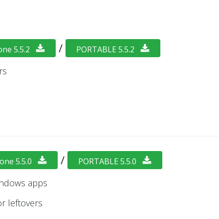
/
one 5.5.2
PORTABLE 5.5.2
rs
/
one 5.5.0
PORTABLE 5.5.0
indows apps
r leftovers