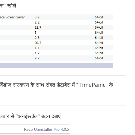
ेस" खोलें
ंडोज संस्करण के साथ संगत डेटाबेस में "TimePanic" के
ूलबार से "अनइंस्टॉल" बटन दबाएं