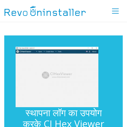
स्थापना लॉग का उपयोग
करके CI Hex Viewer