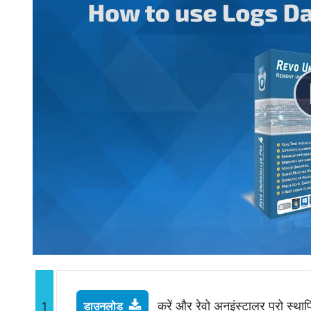
करें और रेवो अनइंस्टालर प्रो स्थाप
1
डाउनलोड