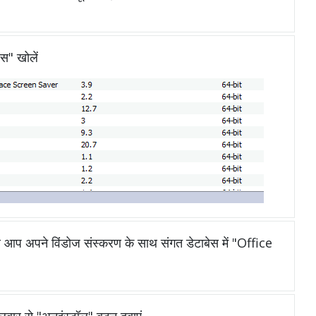
ेस" खोलें
प अपने विंडोज संस्करण के साथ संगत डेटाबेस में "Office
ूलबार से "अनइंस्टॉल" बटन दबाएं