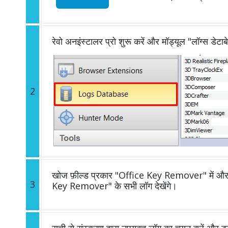
रेवो अनइंस्टालर प्रो शुरू करें और मॉड्यूल "लॉग्स डेटाब
2
खोज फ़ील्ड प्रकार "Office Key Remover" में और आ
3
Key Remover" के सभी लॉग देखेंगे।
सूची से संस्करण द्वारा उपयुक्त लॉग का चयन करें और ट