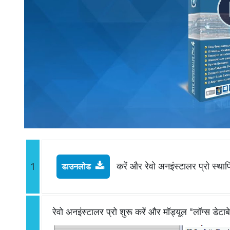
करें और रेवो अनइंस्टालर प्रो स्थाप
1
डाउनलोड
रेवो अनइंस्टालर प्रो शुरू करें और मॉड्यूल "लॉग्स डेटाब