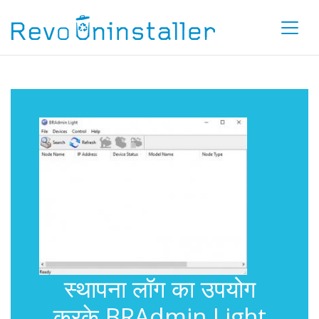
स्थापना लॉग का उपयोग
करके BRAdmin Light