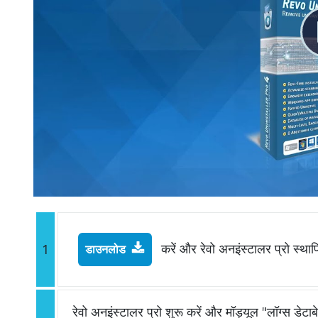
करें और रेवो अनइंस्टालर प्रो स्थाप
1
डाउनलोड
रेवो अनइंस्टालर प्रो शुरू करें और मॉड्यूल "लॉग्स डेटाब