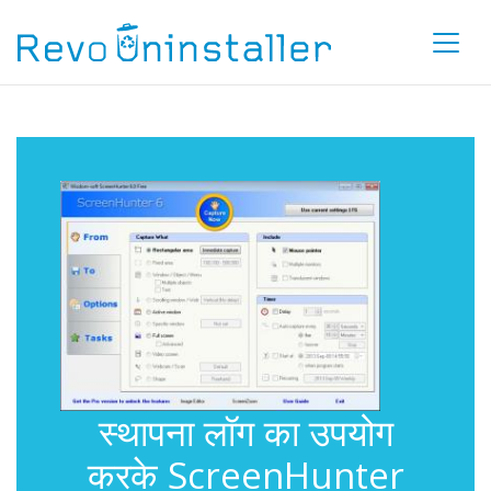
स्थापना लॉग का उपयोग
करके ScreenHunter