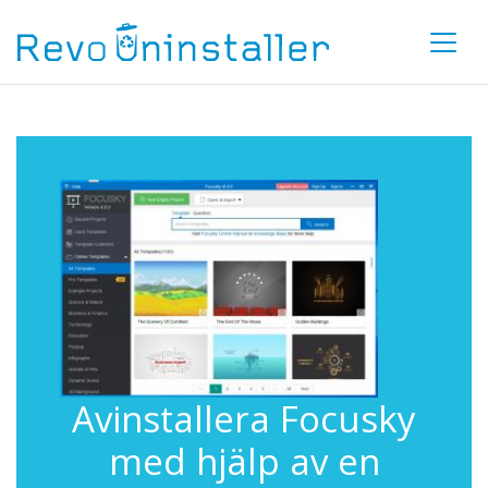
Avinstallera Focusky
med hjälp av en