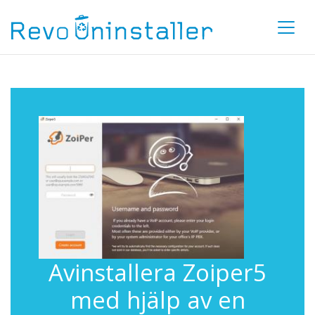
Avinstallera Zoiper5
med hjälp av en