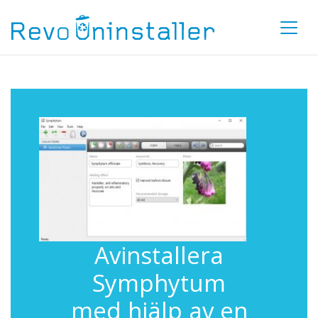
Avinstallera
Symphytum
med hjälp av en