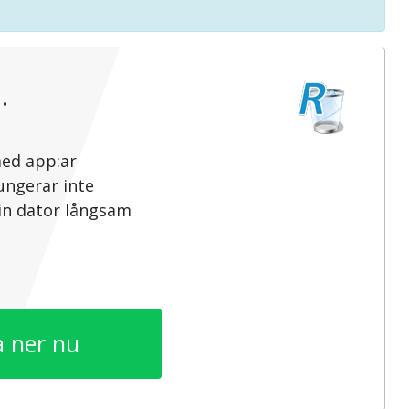
…
med app:ar
ungerar inte
din dator långsam
 ner nu