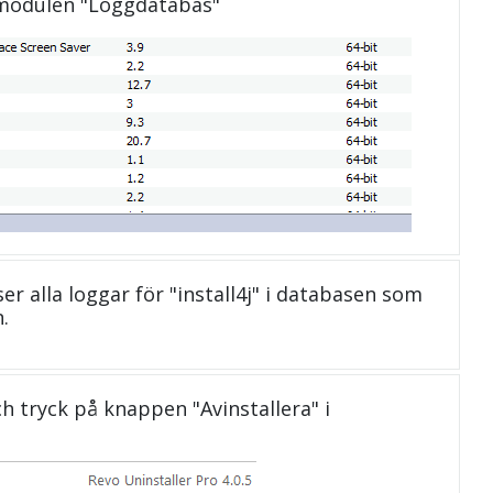
 modulen "Loggdatabas"
 ser alla loggar för "install4j" i databasen som
.
och tryck på knappen "Avinstallera" i