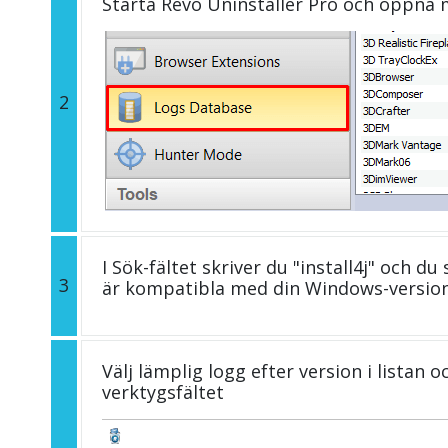
Starta Revo Uninstaller Pro och öppna
2
I Sök-fältet skriver du "install4j" och du
3
är kompatibla med din Windows-version
Välj lämplig logg efter version i listan 
verktygsfältet