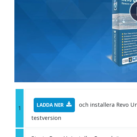
och installera Revo Un
LADDA NER
1
testversion