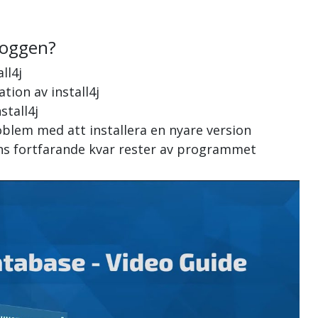
loggen?
ll4j
ation av install4j
stall4j
roblem med att installera en nyare version
inns fortfarande kvar rester av programmet