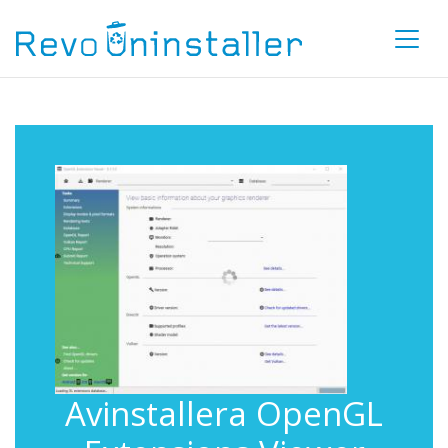
Avinstallera OpenGL