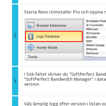
Starta Revo Uninstaller Pro och öppna
2
I Sök-fältet skriver du "SoftPerfect Ban
"SoftPerfect Bandwidth Manager" i da
3
version.
Välj lämplig logg efter version i listan 