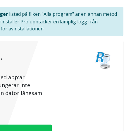
ger
listad på fliken "Alla program" är en annan metod
ninstaller Pro upptäcker en lämplig logg från
ör avinstallationen.
…
med app:ar
ungerar inte
din dator långsam