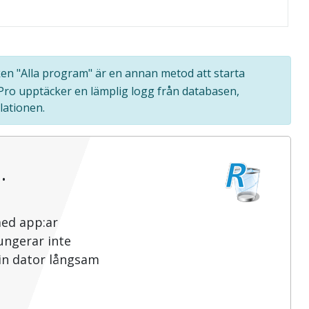
iken "Alla program" är en annan metod att starta
 Pro upptäcker en lämplig logg från databasen,
lationen.
…
med app:ar
ungerar inte
din dator långsam