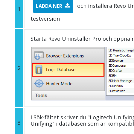
och installera Revo Un
LADDA NER
1
testversion
Starta Revo Uninstaller Pro och öppna
2
I Sök-fältet skriver du "Logitech Unifyin
3
Unifying" i databasen som är kompatib