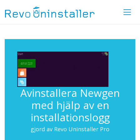
Avinstallera Newgen
med hjälp av en
installationslogg
gjord av Revo Uninstaller Pro