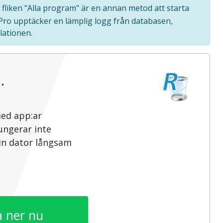
å fliken "Alla program" är en annan metod att starta
 Pro upptäcker en lämplig logg från databasen,
lationen.
…
med app:ar
ungerar inte
din dator långsam
 ner nu