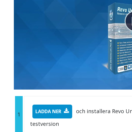
och installera Revo Un
LADDA NER
1
testversion