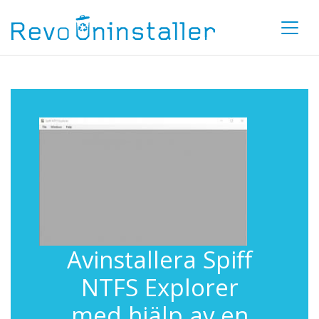
Avinstallera Spiff
NTFS Explorer
med hjälp av en